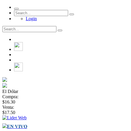
Login
El Dólar
Compra:
$16.30
Venta:
$17.50
EN VIVO