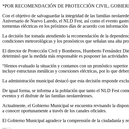
*POR RECOMENDACIÓN DE PROTECCIÓN CIVIL, GOBIE
Con el objetivo de salvaguardar la integridad de las familias neolared
Aniversario de Nuevo Laredo, el NLD Fest, así como el evento gastro
tormentas eléctricas en los próximos días de acuerdo con información 
La decisión fue tomada atendiendo la recomendación de la dependenci
condiciones meteorológicas y los pronósticos que señalan una alta pro
El director de Protección Civil y Bomberos, Humberto Fernández Diez d
determinó que la medida más responsable es posponer las actividades
“Hemos evaluado la situación y contamos con un pronóstico superior al 5
incluye estructuras metálicas y conexiones eléctricas, por lo que deb
La administración municipal destacó que esta decisión responde exclusi
De igual forma, se informa a la población que tanto el NLD Fest co
eventos y el disfrute de las familias neolaredenses.
Actualmente, el Gobierno Municipal se encuentra revisando la disponibi
a conocer oportunamente a través de los canales oficiales.
El Gobierno Municipal agradece la comprensión de la ciudadanía y re