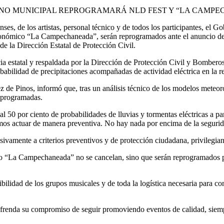
RNO MUNICIPAL REPROGRAMARÁ NLD FEST Y “LA CAMP
enses, de los artistas, personal técnico y de todos los participantes, e
nómico “La Campechaneada”, serán reprogramados ante el anuncio de un 
de la Dirección Estatal de Protección Civil.
a estatal y respaldada por la Dirección de Protección Civil y Bomber
babilidad de precipitaciones acompañadas de actividad eléctrica en la r
e Pinos, informó que, tras un análisis técnico de los modelos meteoroló
 programadas.
0 por ciento de probabilidades de lluvias y tormentas eléctricas a parti
emos actuar de manera preventiva. No hay nada por encima de la segurida
vamente a criterios preventivos y de protección ciudadana, privilegiand
mo “La Campechaneada” no se cancelan, sino que serán reprogramados p
lidad de los grupos musicales y de toda la logística necesaria para con
frenda su compromiso de seguir promoviendo eventos de calidad, siempr