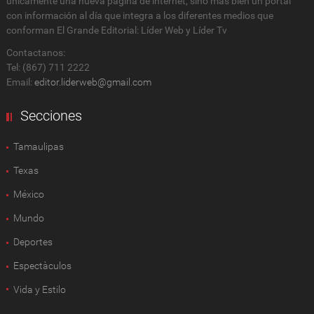
únicamente una nueva página de internet, sino más bien un portal
con información al día que integra a los diferentes medios que
conforman El Grande Editorial: Líder Web y Líder Tv
Contactanos:
Tel: (867) 711 2222
Email:
editor.liderweb@gmail.com
Secciones
Tamaulipas
Texas
México
Mundo
Deportes
Espectàculos
Vida y Estilo