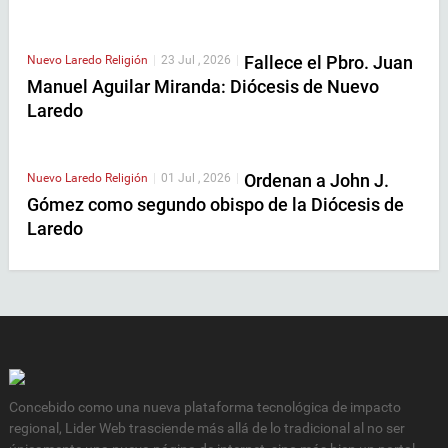
Fallece el Pbro. Juan
Nuevo Laredo
Religión
|
23 Jul , 2026
|
Manuel Aguilar Miranda: Diócesis de Nuevo
Laredo
Ordenan a John J.
Nuevo Laredo
Religión
|
01 Jul , 2026
|
Gómez como segundo obispo de la Diócesis de
Laredo
Concebido como una nueva plataforma tecnológica de impacto
regional, Lider Web trasciende más allá de lo tradicional al no ser