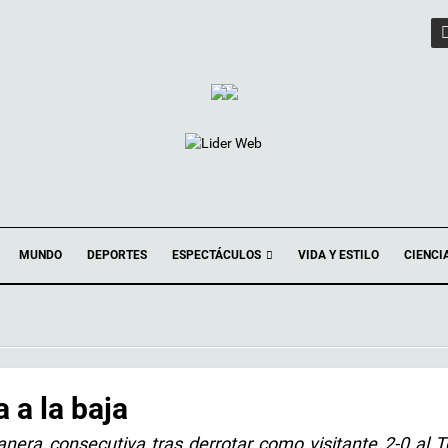
ESPECTÁCULOS
MUNDO
DEPORTES
VIDA Y ESTILO
CIENCI
 a la baja
era consecutiva tras derrotar como visitante 2-0 al T