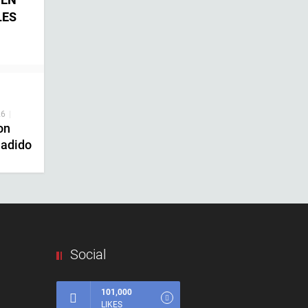
LES
26
|
on
ñadido
Social
101,000
LIKES