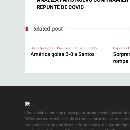
REPUNTE DE COVID
Related post
Deportes
Futbol Mexicano
|
02 Ago , 2026
|
Deportes
F
América golea 3-0 a Santos
Sorpren
rompe s
Concebido como una nueva plataforma tecnológica de impa
Web trasciende más allá de lo tradicional al no ser únicam
sino más bien un portal con información al día que integra