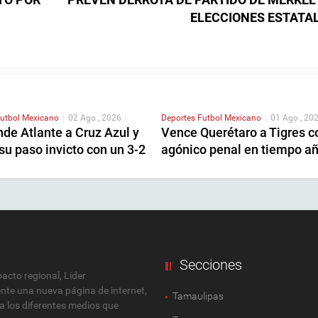
ELECCIONES ESTATA
utbol Mexicano
|
02 Ago , 2026
|
Deportes
Futbol Mexicano
|
01 Ago , 20
de Atlante a Cruz Azul y
Vence Querétaro a Tigres c
u paso invicto con un 3-2
agónico penal en tiempo a
Secciones
cto regional, Lider
ente una nueva página de internet,
Tamaulipas
 a los diferentes medios que