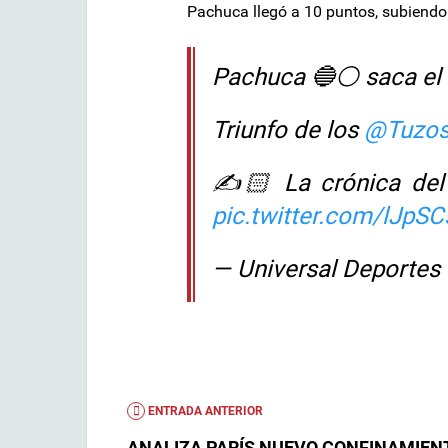
Pachuca llegó a 10 puntos, subiendo
Pachuca 🔵⚪️ saca el 
Triunfo de los
@Tuzo
✍️🏻 La crónica del 
pic.twitter.com/lJp
— Universal Deportes
ENTRADA ANTERIOR
ANALIZA PARÍS NUEVO CONFINAMIEN