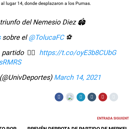
 al lugar 14, donde desplazaron a los Pumas.
triunfo del Nemesio Diez 🏟️
s
sobre el
@TolucaFC
⚽️
partido 👉🏻
https://t.co/oyE3b8CUbG
SCsRMRS
 (@UnivDeportes)
March 14, 2021
ENTRADA SIGUIENT
TO POR
PREVÉN DERROTA DE PARTIDO DE MERKEL