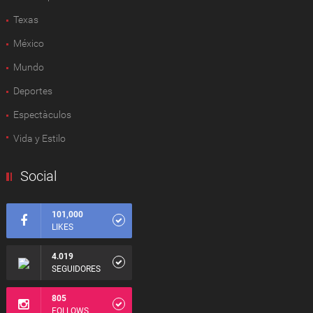
Texas
México
Mundo
Deportes
Espectàculos
Vida y Estilo
Social
101,000
LIKES
4.019
SEGUIDORES
805
FOLLOWS