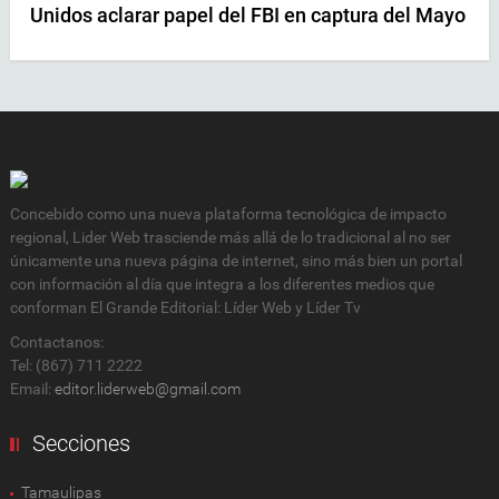
Unidos aclarar papel del FBI en captura del Mayo
Concebido como una nueva plataforma tecnológica de impacto
regional, Lider Web trasciende más allá de lo tradicional al no ser
únicamente una nueva página de internet, sino más bien un portal
con información al día que integra a los diferentes medios que
conforman El Grande Editorial: Líder Web y Líder Tv
Contactanos:
Tel: (867) 711 2222
Email:
editor.liderweb@gmail.com
Secciones
Tamaulipas