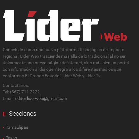
Concebido como una nueva plataforma tecnológica de impacto
regional, Lider Web trasciende más allá de lo tradicional al no ser
únicamente una nueva página de internet, sino más bien un portal
con información al día que integra a los diferentes medios que
conforman El Grande Editorial: Líder Web y Líder Tv
Contactanos:
Tel: (867) 711 2222
Email:
editor.liderweb@gmail.com
Secciones
Tamaulipas
Texas