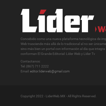
Concebido como una nueva plataforma tecnológica de impa
Web trasciende más allá de lo tradicional al no ser únicam
sino más bien un portal con información al día que integra
conforman El Grande Editorial: Líder Web y Líder Tv
Contactanos:
Tel: (867) 711 2222
Email:
editor.liderweb@gmail.com
Copyright 2022 - LiderWeb.MX - All Rights Reserved.