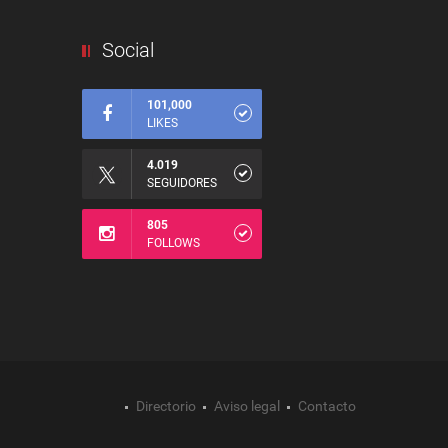
Social
101,000
LIKES
4.019
SEGUIDORES
805
FOLLOWS
Directorio
Aviso legal
Contacto