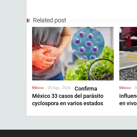
Related post
Confirma
México
|
05 Ago , 2026
|
México
|
0
México 33 casos del parásito
influen
cyclospora en varios estados
en vivo