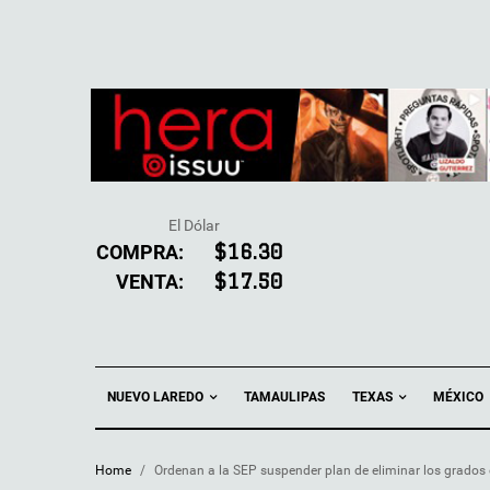
El Dólar
COMPRA:
$16.30
VENTA:
$17.50
NUEVO LAREDO
TEXAS
TAMAULIPAS
MÉXICO
Home
/
Ordenan a la SEP suspender plan de eliminar los grados 