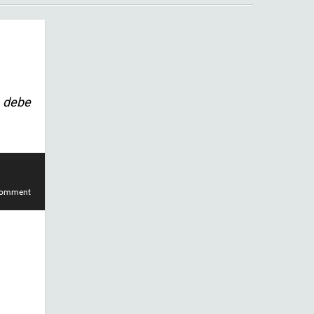
n debe
comment