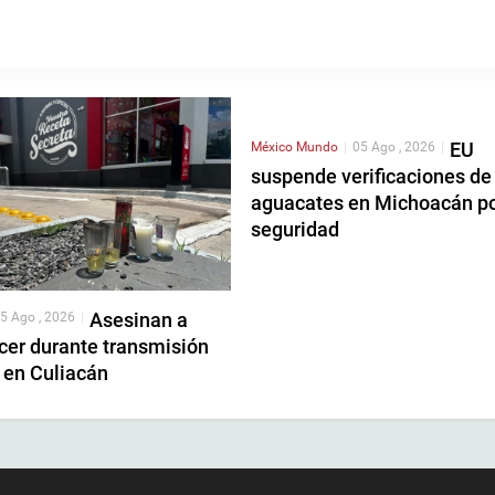
EU
México
Mundo
|
05 Ago , 2026
|
suspende verificaciones de
aguacates en Michoacán p
seguridad
Asesinan a
5 Ago , 2026
|
cer durante transmisión
 en Culiacán