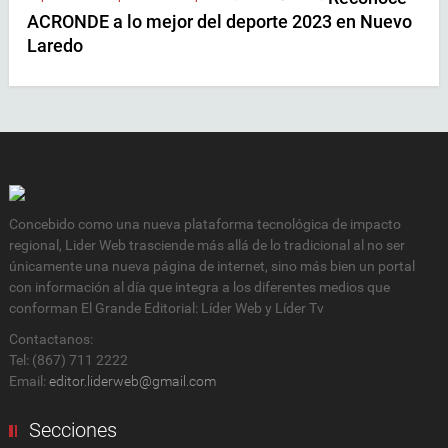
ACRONDE a lo mejor del deporte 2023 en Nuevo
Laredo
Concebido como una nueva plataforma tecnológica de impacto
regional, Lider Web trasciende más allá de lo tradicional al no ser
únicamente una nueva página de internet, sino más bien un portal
con información al día que integra a los diferentes medios que
conforman El Grande Editorial: Líder Web y Líder Tv
Contactanos:
Tel: (867) 711 2222
Email:
editor.liderweb@gmail.com
Secciones