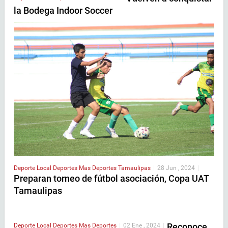
la Bodega Indoor Soccer
Deporte Local
Deportes
Mas Deportes
Tamaulipas
|
28 Jun , 2024
|
Preparan torneo de fútbol asociación, Copa UAT
Tamaulipas
Reconoce
Deporte Local
Deportes
Mas Deportes
|
02 Ene , 2024
|