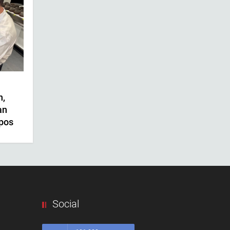
n,
an
ipos
Social