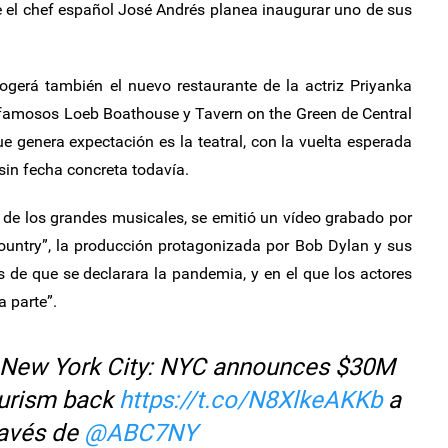
e el chef español José Andrés planea inaugurar uno de sus
ogerá también el nuevo restaurante de la actriz Priyanka
s famosos Loeb Boathouse y Tavern on the Green de Central
e genera expectación es la teatral, con la vuelta esperada
in fecha concreta todavía.
o de los grandes musicales, se emitió un vídeo grabado por
Country”, la producción protagonizada por Bob Dylan y sus
 de que se declarara la pandemia, y en el que los actores
a parte”.
 New York City: NYC announces $30M
ourism back
https://t.co/N8XlkeAKKb
a
ravés de
@ABC7NY