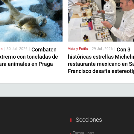
Combaten
Con 3
lo
|
30 Jul , 2026
|
Vida y Estilo
|
29 Jul , 2026
|
extremo con toneladas de
históricas estrellas Micheli
para animales en Praga
restaurante mexicano en S
Francisco desafía estereot
Secciones
Tamaulipas