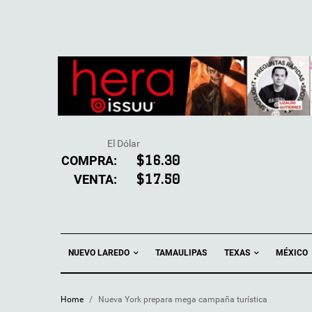
El Dólar
COMPRA:
$16.30
VENTA:
$17.50
NUEVO LAREDO
TEXAS
TAMAULIPAS
MÉXICO
Home
/
Nueva York prepara mega campaña turística