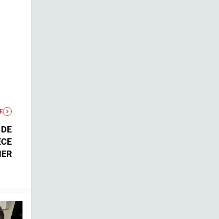
E
 DE
ECE
MER