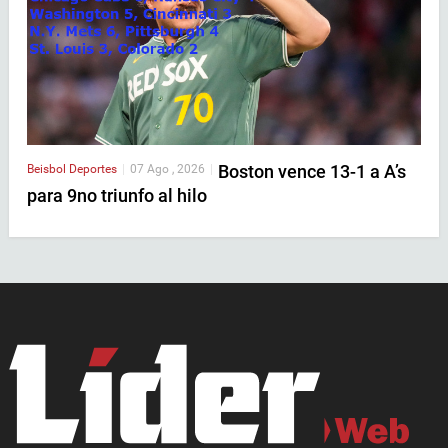
Boston vence 13-1 a A’s
Beisbol
Deportes
|
07 Ago , 2026
|
para 9no triunfo al hilo