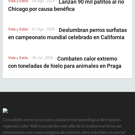
Lanzan 90 mil patitos al río
Vida y Estilo
|
06 Ago , 2026
|
Chicago por causa benéfica
Deslumbran perros surfistas
Vida y Estilo
|
01 Ago , 2026
|
en campeonato mundial celebrado en California
Combaten calor extremo
Vida y Estilo
|
30 Jul , 2026
|
con toneladas de hielo para animales en Praga
Concebido como una nueva plataforma tecnológica de impacto
regional, Lider Web trasciende más allá de lo tradicional al no ser
únicamente una nueva página de internet, sino más bien un portal