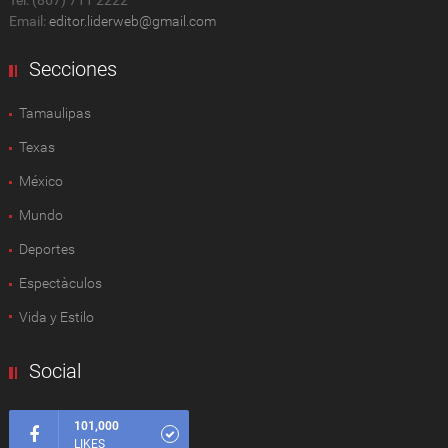
Email:
editor.liderweb@gmail.com
Secciones
Tamaulipas
Texas
México
Mundo
Deportes
Espectàculos
Vida y Estilo
Social
101,000
LIKES