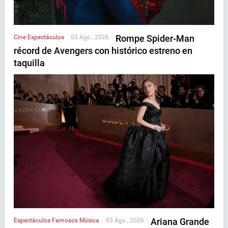
Rompe Spider-Man
Cine
Espectáculos
|
03 Ago , 2026
|
récord de Avengers con histórico estreno en
taquilla
Ariana Grande
Espectáculos
Famosos
Música
|
03 Ago , 2026
|