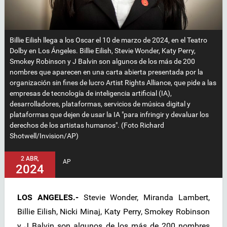
Billie Eilish llega a los Oscar el 10 de marzo de 2024, en el Teatro
Dolby en Los Ángeles. Billie Eilish, Stevie Wonder, Katy Perry,
Smokey Robinson y J Balvin son algunos de los más de 200
nombres que aparecen en una carta abierta presentada por la
organización sin fines de lucro Artist Rights Alliance, que pide a las
empresas de tecnología de inteligencia artificial (IA),
desarrolladores, plataformas, servicios de música digital y
plataformas que dejen de usar la IA "para infringir y devaluar los
derechos de los artistas humanos". (Foto Richard
Shotwell/Invision/AP)
2 ABR,
AP
2024
LOS ANGELES.-
Stevie Wonder, Miranda Lambert,
Billie Eilish, Nicki Minaj, Katy Perry, Smokey Robinson
y J Balvin son algunos de los más de 200 nombres