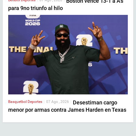
Boston vence 13-1 a A’s
para 9no triunfo al hilo
Desestiman cargo
Basquetbol
Deportes
|
07 Ago , 2026
|
menor por armas contra James Harden en Texas