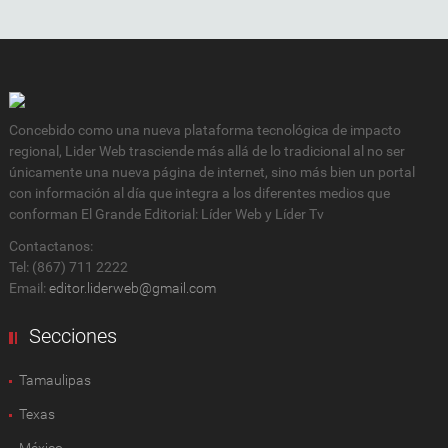
Concebido como una nueva plataforma tecnológica de impacto
regional, Lider Web trasciende más allá de lo tradicional al no ser
únicamente una nueva página de internet, sino más bien un portal
con información al día que integra a los diferentes medios que
conforman El Grande Editorial: Líder Web y Líder Tv
Contactanos:
Tel: (867) 711 2222
Email:
editor.liderweb@gmail.com
Secciones
Tamaulipas
Texas