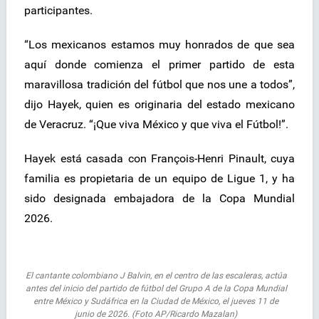
participantes.
“Los mexicanos estamos muy honrados de que sea
aquí donde comienza el primer partido de esta
maravillosa tradición del fútbol que nos une a todos”,
dijo Hayek, quien es originaria del estado mexicano
de Veracruz. “¡Que viva México y que viva el Fútbol!”.
Hayek está casada con François-Henri Pinault, cuya
familia es propietaria de un equipo de Ligue 1, y ha
sido designada embajadora de la Copa Mundial
2026.
El cantante colombiano J Balvin, en el centro de las escaleras, actúa
antes del inicio del partido de fútbol del Grupo A de la Copa Mundial
entre México y Sudáfrica en la Ciudad de México, el jueves 11 de
junio de 2026. (Foto AP/Ricardo Mazalan)