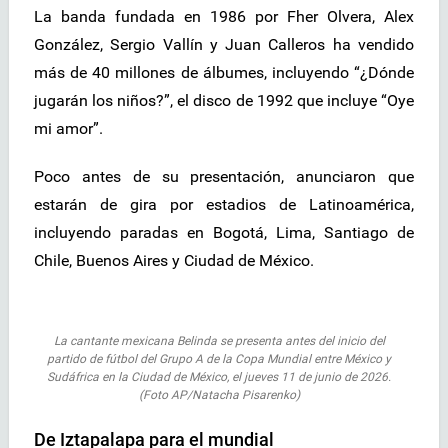
La banda fundada en 1986 por Fher Olvera, Alex
González, Sergio Vallín y Juan Calleros ha vendido
más de 40 millones de álbumes, incluyendo “¿Dónde
jugarán los niños?”, el disco de 1992 que incluye “Oye
mi amor”.
Poco antes de su presentación, anunciaron que
estarán de gira por estadios de Latinoamérica,
incluyendo paradas en Bogotá, Lima, Santiago de
Chile, Buenos Aires y Ciudad de México.
La cantante mexicana Belinda se presenta antes del inicio del
partido de fútbol del Grupo A de la Copa Mundial entre México y
Sudáfrica en la Ciudad de México, el jueves 11 de junio de 2026.
(Foto AP/Natacha Pisarenko)
De Iztapalapa para el mundial