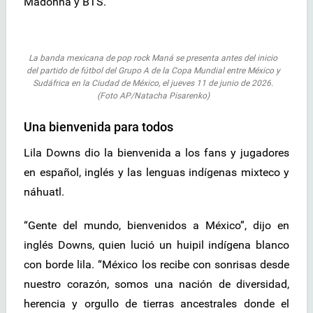
Madonna y BTS.
La banda mexicana de pop rock Maná se presenta antes del inicio
del partido de fútbol del Grupo A de la Copa Mundial entre México y
Sudáfrica en la Ciudad de México, el jueves 11 de junio de 2026.
(Foto AP/Natacha Pisarenko)
Una bienvenida para todos
Lila Downs dio la bienvenida a los fans y jugadores
en español, inglés y las lenguas indígenas mixteco y
náhuatl.
“Gente del mundo, bienvenidos a México”, dijo en
inglés Downs, quien lució un huipil indígena blanco
con borde lila. “México los recibe con sonrisas desde
nuestro corazón, somos una nación de diversidad,
herencia y orgullo de tierras ancestrales donde el