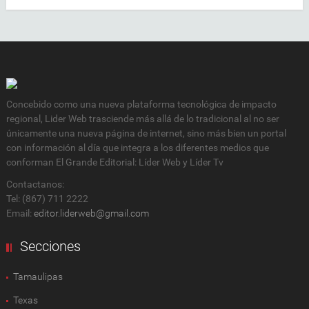
Concebido como una nueva plataforma tecnológica de impacto
regional, Lider Web trasciende más allá de lo tradicional al no ser
únicamente una nueva página de internet, sino más bien un portal
con información al día que integra a los diferentes medios que
conforman El Grande Editorial: Líder Web y Líder Tv
Contactanos:
Tel: (867) 711 2222
Email:
editor.liderweb@gmail.com
Secciones
Tamaulipas
Texas