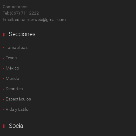
Contactanos:
Tel: (867) 711 2222
Email:
editor.liderweb@gmail.com
Secciones
Tamaulipas
Texas
México
Mundo
Deportes
Espectàculos
Vida y Estilo
Social