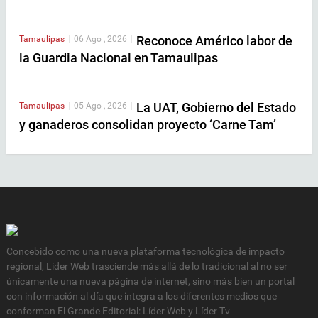
Reconoce Américo labor de
Tamaulipas
|
06 Ago , 2026
|
la Guardia Nacional en Tamaulipas
La UAT, Gobierno del Estado
Tamaulipas
|
05 Ago , 2026
|
y ganaderos consolidan proyecto ‘Carne Tam’
Concebido como una nueva plataforma tecnológica de impacto
regional, Lider Web trasciende más allá de lo tradicional al no ser
únicamente una nueva página de internet, sino más bien un portal
con información al día que integra a los diferentes medios que
conforman El Grande Editorial: Líder Web y Líder Tv