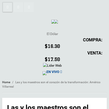
El Dólar
COMPRA:
$16.30
VENTA:
$17.50
EN VIVO
Home
/
Las y los maestros son el corazón de la transformación: Américo
Villarreal
Las y los maestros son el