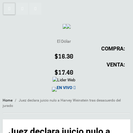
El Dólar
COMPRA:
$16.30
VENTA:
$17.40
EN VIVO
Home
/
Juez declara juicio nulo a Harvey Weinstein tras desacuerdo del
jurado
Juez declara juicio nulo a