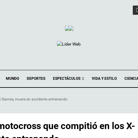
ESPECTÁCULOS
MUNDO
DEPORTES
VIDA Y ESTILO
CIENCI
 X-Games, muere en accidente entrenando
 motocross que compitió en los X-