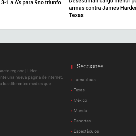
Desestiman cargo menor p
3-1 a A’s para 9no triunfo
armas contra James Harde
Texas
Secciones
cto regional, Lider
ente una nueva página de internet,
Tamaulipas
 a los diferentes medios que
Texas
México
Mundo
Deportes
Espectàculos