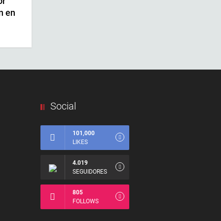
or
n en
Social
101,000
LIKES
4.019
SEGUIDORES
805
FOLLOWS