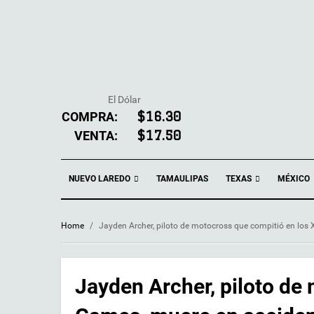
El Dólar
COMPRA:
$16.30
VENTA:
$17.50
NUEVO LAREDO
TEXAS
TAMAULIPAS
MÉXICO
Home
/
Jayden Archer, piloto de motocross que compitió en los
Jayden Archer, piloto de