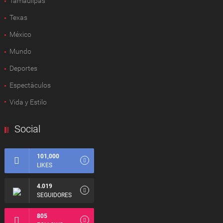
Tamaulipas
Texas
México
Mundo
Deportes
Espectàculos
Vida y Estilo
Social
101,000
LIKES
4.019
SEGUIDORES
805