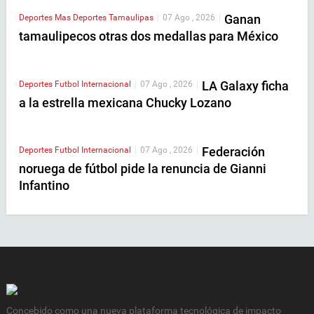
Ganan
Deportes
Mas Deportes
Tamaulipas
|
07 Ago , 2026
|
tamaulipecos otras dos medallas para México
LA Galaxy ficha
Deportes
Futbol Internacional
|
07 Ago , 2026
|
a la estrella mexicana Chucky Lozano
Federación
Deportes
Futbol Internacional
|
07 Ago , 2026
|
noruega de fútbol pide la renuncia de Gianni
Infantino
Concebido como una nueva plataforma tecnológica de impacto