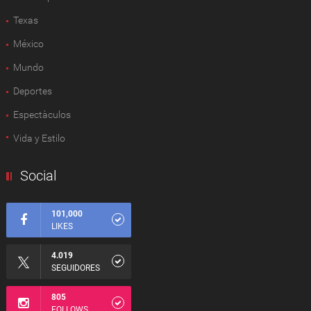
Texas
México
Mundo
Deportes
Espectàculos
Vida y Estilo
Social
101,000
LIKES
4.019
SEGUIDORES
805
FOLLOWS