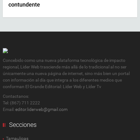
contundente
Concebido como una nueva plataforma tecnológica de impacto
regional, Lider Web trasciende más allá de lo tradicional al no ser
únicamente una nueva página de internet, sino más bien un portal
con información al día que integra a los diferentes medios que
conforman El Grande Editorial: Líder Web y Líder Tv
Contactanos:
Tel: (867) 711 2222
Email:
editor.liderweb@gmail.com
Secciones
Tamaulipas