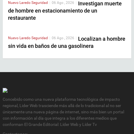
Investigan muerte
Nuevo Laredo
Seguridad
|
06 Ago , 2026
|
de hombre en estacionamiento de un
restaurante
Localizan a hombre
Nuevo Laredo
Seguridad
|
06 Ago , 2026
|
sin vida en baños de una gasolinera
Concebido como una nueva plataforma tecnológica de impacto
regional, Lider Web trasciende más allá de lo tradicional al no ser
únicamente una nueva página de internet, sino más bien un portal
con información al día que integra a los diferentes medios que
conforman El Grande Editorial: Líder Web y Líder Tv
Contactanos: