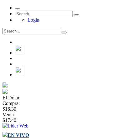
Login
El Dólar
Compra:
$16.30
Venta:
$17.40
EN VIVO