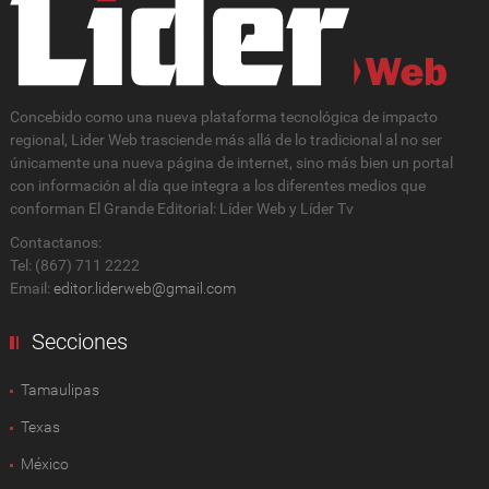
Concebido como una nueva plataforma tecnológica de impacto
regional, Lider Web trasciende más allá de lo tradicional al no ser
únicamente una nueva página de internet, sino más bien un portal
con información al día que integra a los diferentes medios que
conforman El Grande Editorial: Líder Web y Líder Tv
Contactanos:
Tel: (867) 711 2222
Email:
editor.liderweb@gmail.com
Secciones
Tamaulipas
Texas
México