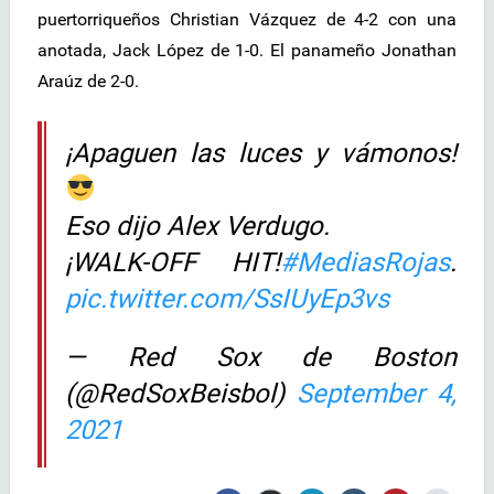
puertorriqueños Christian Vázquez de 4-2 con una
anotada, Jack López de 1-0. El panameño Jonathan
Araúz de 2-0.
¡Apaguen las luces y vámonos!
Eso dijo Alex Verdugo.
¡WALK-OFF HIT!
#MediasRojas
.
pic.twitter.com/SsIUyEp3vs
— Red Sox de Boston
(@RedSoxBeisbol)
September 4,
2021