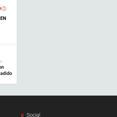
E
PEN
26
|
on
ñadido
Social