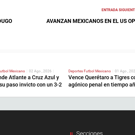
ENTRADA SIGUIENT
DUGO
AVANZAN MEXICANOS EN EL US O
utbol Mexicano
|
02 Ago , 2026
|
Deportes
Futbol Mexicano
|
01 Ago , 20
de Atlante a Cruz Azul y
Vence Querétaro a Tigres c
u paso invicto con un 3-2
agónico penal en tiempo a
Secciones