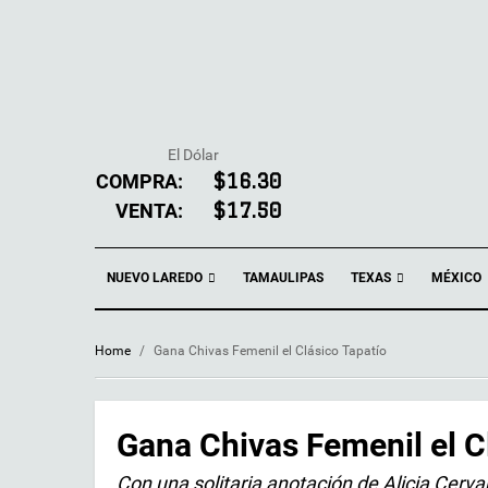
El Dólar
COMPRA:
$16.30
VENTA:
$17.50
NUEVO LAREDO
TEXAS
TAMAULIPAS
MÉXICO
Home
/
Gana Chivas Femenil el Clásico Tapatío
Gana Chivas Femenil el C
Con una solitaria anotación de Alicia Cerva