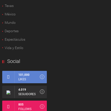
Texas
México
Mundo
Deportes
Espectàculos
Vida y Estilo
Social
101,000
LIKES
4.019
SEGUIDORES
805
FOLLOWS