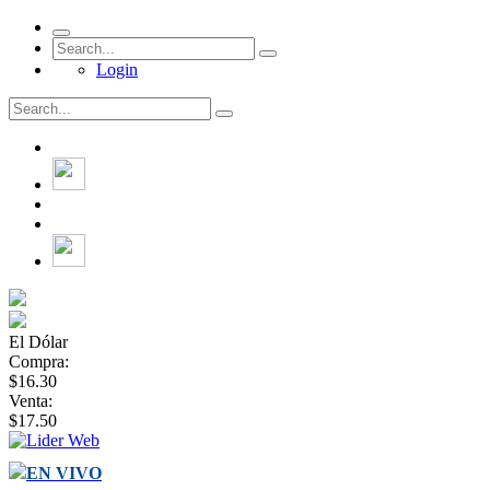
Login
El Dólar
Compra:
$16.30
Venta:
$17.50
EN VIVO