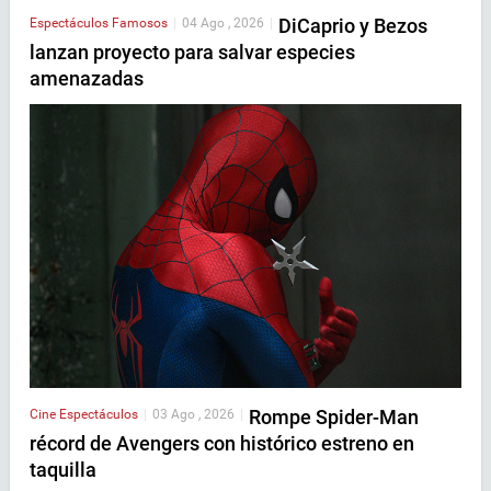
DiCaprio y Bezos
Espectáculos
Famosos
|
04 Ago , 2026
|
lanzan proyecto para salvar especies
amenazadas
Rompe Spider-Man
Cine
Espectáculos
|
03 Ago , 2026
|
récord de Avengers con histórico estreno en
taquilla