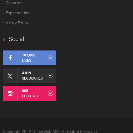
Deportes
Espectàculos
Vida y Estilo
Social
101,000
LIKES
4.019
SEGUIDORES
805
FOLLOWS
Copyright 2022 - LiderWeb.MX - All Rights Reserved.