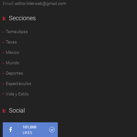
Email:
editor.liderweb@gmail.com
Secciones
Tamaulipas
Texas
México
Mundo
Deportes
Espectàculos
Vida y Estilo
Social
101,000
LIKES