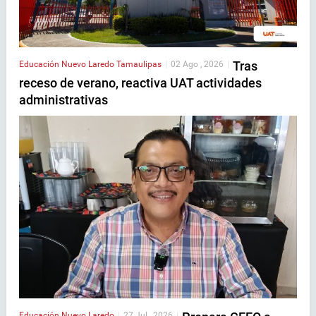
Tras
Educación
Nuevo Laredo
Tamaulipas
|
02 Ago , 2026
|
receso de verano, reactiva UAT actividades
administrativas
Educación
Nuevo Laredo
|
27 Jul , 2026
|