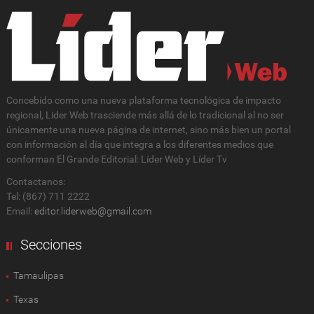
Concebido como una nueva plataforma tecnológica de impacto
regional, Lider Web trasciende más allá de lo tradicional al no ser
únicamente una nueva página de internet, sino más bien un portal
con información al día que integra a los diferentes medios que
conforman El Grande Editorial: Líder Web y Líder Tv
Contactanos:
Tel: (867) 711 2222
Email:
editor.liderweb@gmail.com
Secciones
Tamaulipas
Texas