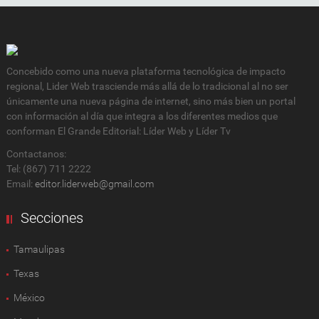
Concebido como una nueva plataforma tecnológica de impacto
regional, Lider Web trasciende más allá de lo tradicional al no ser
únicamente una nueva página de internet, sino más bien un portal
con información al día que integra a los diferentes medios que
conforman El Grande Editorial: Líder Web y Líder Tv
Contactanos:
Tel: (867) 711 2222
Email:
editor.liderweb@gmail.com
Secciones
Tamaulipas
Texas
México