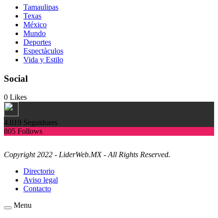
Tamaulipas
Texas
México
Mundo
Deportes
Espectàculos
Vida y Estilo
Social
0
Likes
4.019
Seguidores
805
Follows
Copyright 2022 - LiderWeb.MX - All Rights Reserved.
Directorio
Aviso legal
Contacto
Menu