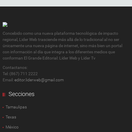
Concebido como una nueva plataforma tecnológica de impacto
regional, Lider Web trasciende más allá de lo tradicional al no ser
únicamente una nueva página de internet, sino más bien un portal
con información al día que integra a los diferentes medios que
conforman El Grande Editorial: Líder Web y Líder Tv
Contactanos:
Tel: (867) 711 2222
Email:
editor.liderweb@gmail.com
Secciones
Tamaulipas
Texas
México