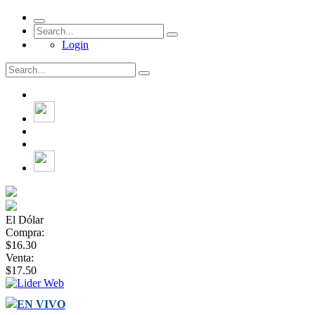
Login
El Dólar
Compra:
$16.30
Venta:
$17.50
EN VIVO