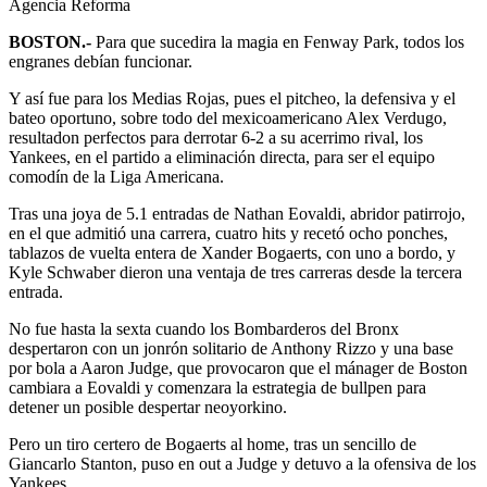
Agencia Reforma
BOSTON.-
Para que sucedira la magia en Fenway Park, todos los
engranes debían funcionar.
Y así fue para los Medias Rojas, pues el pitcheo, la defensiva y el
bateo oportuno, sobre todo del mexicoamericano Alex Verdugo,
resultadon perfectos para derrotar 6-2 a su acerrimo rival, los
Yankees, en el partido a eliminación directa, para ser el equipo
comodín de la Liga Americana.
Tras una joya de 5.1 entradas de Nathan Eovaldi, abridor patirrojo,
en el que admitió una carrera, cuatro hits y recetó ocho ponches,
tablazos de vuelta entera de Xander Bogaerts, con uno a bordo, y
Kyle Schwaber dieron una ventaja de tres carreras desde la tercera
entrada.
No fue hasta la sexta cuando los Bombarderos del Bronx
despertaron con un jonrón solitario de Anthony Rizzo y una base
por bola a Aaron Judge, que provocaron que el mánager de Boston
cambiara a Eovaldi y comenzara la estrategia de bullpen para
detener un posible despertar neoyorkino.
Pero un tiro certero de Bogaerts al home, tras un sencillo de
Giancarlo Stanton, puso en out a Judge y detuvo a la ofensiva de los
Yankees.