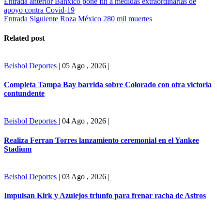
Entrada anterior
Banxico pone fin a medidas extraordinarias de
apoyo contra Covid-19
Entrada Siguiente
Roza México 280 mil muertes
Related post
Beisbol
Deportes
|
05 Ago , 2026
|
Completa Tampa Bay barrida sobre Colorado con otra victoria
contundente
Beisbol
Deportes
|
04 Ago , 2026
|
Realiza Ferran Torres lanzamiento ceremonial en el Yankee
Stadium
Beisbol
Deportes
|
03 Ago , 2026
|
Impulsan Kirk y Azulejos triunfo para frenar racha de Astros