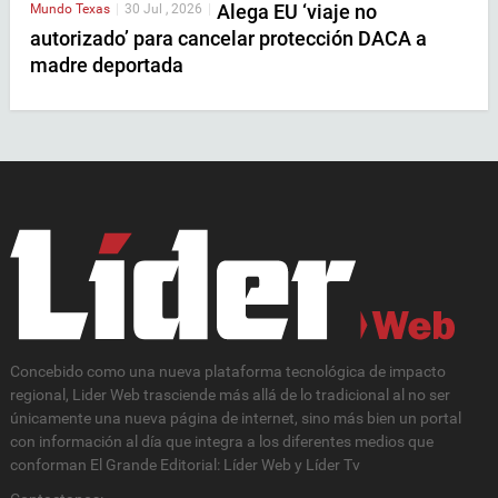
Alega EU ‘viaje no
Mundo
Texas
|
30 Jul , 2026
|
autorizado’ para cancelar protección DACA a
madre deportada
Concebido como una nueva plataforma tecnológica de impacto
regional, Lider Web trasciende más allá de lo tradicional al no ser
únicamente una nueva página de internet, sino más bien un portal
con información al día que integra a los diferentes medios que
conforman El Grande Editorial: Líder Web y Líder Tv