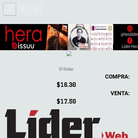
El Dólar
COMPRA:
$16.30
VENTA:
$17.50