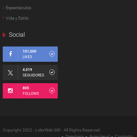
Espectàculos
Vida y Estilo
Social
101,000
LIKES
4.019
SEGUIDORES
805
FOLLOWS
Copyright 2022 - LiderWeb.MX - All Rights Reserved.
Directorio
Aviso legal
Contacto