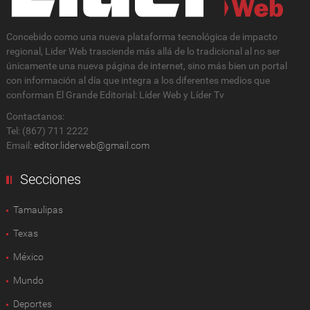
Concebido como una nueva plataforma tecnológica de impacto
regional, Lider Web trasciende más allá de lo tradicional al no ser
únicamente una nueva página de internet, sino más bien un portal
con información al día que integra a los diferentes medios que
conforman El Grande Editorial: Líder Web y Líder Tv
Contactanos:
Tel: (867) 711 2222
Email:
editor.liderweb@gmail.com
Secciones
Tamaulipas
Texas
México
Mundo
Deportes