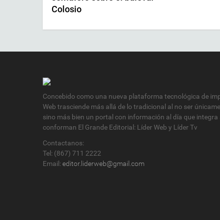
Colosio
Concebido como una nueva plataforma tecnológica de impa
Web trasciende más allá de lo tradicional al no ser únicam
sino más bien un portal con información al día que integra
conforman El Grande Editorial: Líder Web y Líder Tv
Contactanos:
Tel: (867) 711 2222
Email:
editor.liderweb@gmail.com