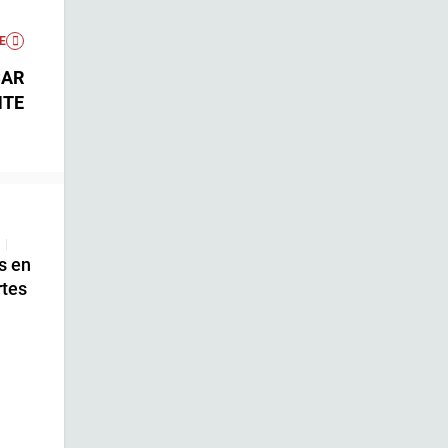
E
CAR
NTE
|
s en
rtes