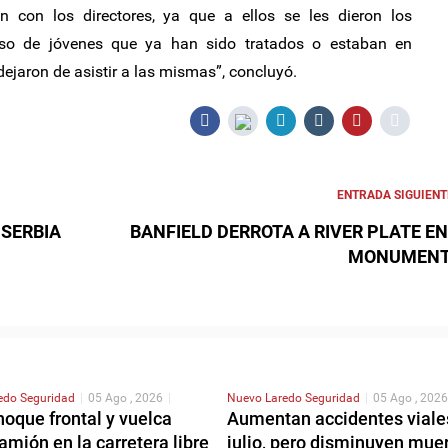
 con los directores, ya que a ellos se les dieron los
caso de jóvenes que ya han sido tratados o estaban en
a dejaron de asistir a las mismas”, concluyó.
ENTRADA SIGUIENT
 SERBIA
BANFIELD DERROTA A RIVER PLATE EN
MONUMENT
redo
Seguridad
|
05 Ago , 2026
|
Nuevo Laredo
Seguridad
|
05 Ago , 2026
hoque frontal y vuelca
Aumentan accidentes viale
amión en la carretera libre
julio, pero disminuyen mue