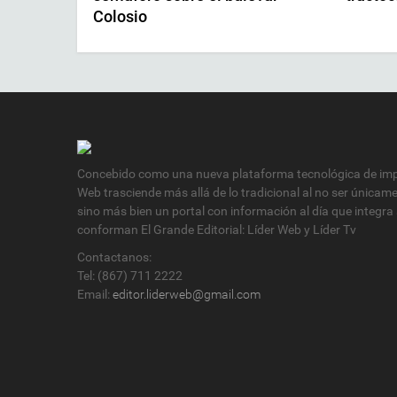
Colosio
Concebido como una nueva plataforma tecnológica de impa
Web trasciende más allá de lo tradicional al no ser únicam
sino más bien un portal con información al día que integra
conforman El Grande Editorial: Líder Web y Líder Tv
Contactanos:
Tel: (867) 711 2222
Email:
editor.liderweb@gmail.com