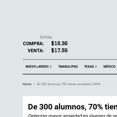
El Dólar
COMPRA:
$16.30
VENTA:
$17.50
NUEVO LAREDO
TEXAS
TAMAULIPAS
MÉXICO
Home
/
De 300 alumnos, 70% tienen ansiedad: CAPA
De 300 alumnos, 70% tie
Detectan mayor ansiedad en jóvenes de se