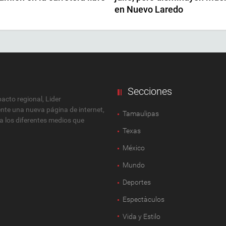
en Nuevo Laredo
Secciones
cto regional, Lider
ente una nueva página de internet,
Tamaulipas
 a los diferentes medios que
Texas
México
Mundo
Deportes
Espectàculos
Vida y Estilo