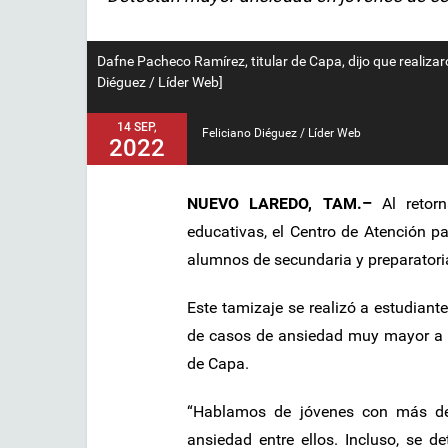
Dafne Pacheco Ramírez, titular de Capa, dijo que realiza
Diéguez / Líder Web]
14 SEP,
Feliciano Diéguez / Líder Web
2022
NUEVO LAREDO, TAM.–
Al retorn
educativas, el Centro de Atención pa
alumnos de secundaria y preparatori
Este tamizaje se realizó a estudiant
de casos de ansiedad muy mayor a l
de Capa.
“Hablamos de jóvenes con más de 
ansiedad entre ellos. Incluso, se 