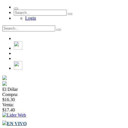
Login
El Dólar
Compra:
$16.30
Venta:
$17.40
EN VIVO