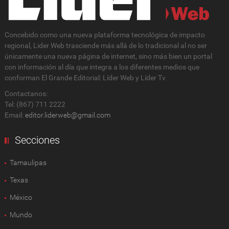
Concebido como una nueva plataforma tecnológica de impacto
regional, Lider Web trasciende más allá de lo tradicional al no ser
únicamente una nueva página de internet, sino más bien un portal
con información al día que integra a los diferentes medios que
conforman El Grande Editorial: Líder Web y Líder Tv
Contactanos:
Tel: (867) 711 2222
Email:
editor.liderweb@gmail.com
Secciones
Tamaulipas
Texas
México
Mundo