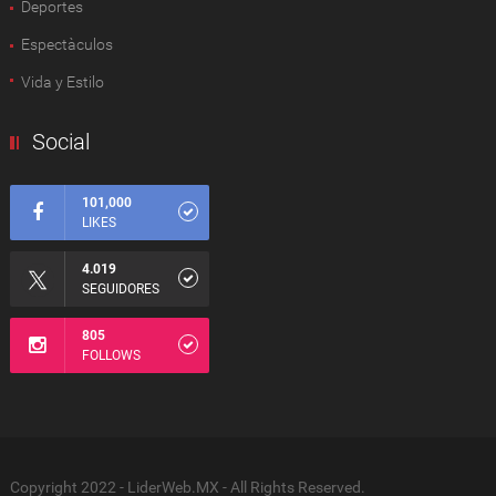
Deportes
Espectàculos
Vida y Estilo
Social
101,000
LIKES
4.019
SEGUIDORES
805
FOLLOWS
Copyright 2022 - LiderWeb.MX - All Rights Reserved.