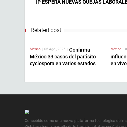
IP ESPERA NUEVAS QUEJAS LABORALE
Related post
Confirma
México
|
05 Ago , 2026
|
México
|
0
México 33 casos del parásito
influen
cyclospora en varios estados
en vivo
Concebido como una nueva plataforma tecnológica de impa
Web trasciende más allá de lo tradicional al no ser únicam