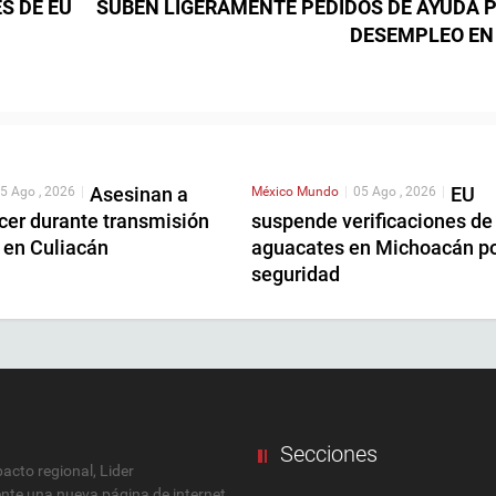
S DE EU
SUBEN LIGERAMENTE PEDIDOS DE AYUDA 
DESEMPLEO EN
Asesinan a
EU
5 Ago , 2026
|
México
Mundo
|
05 Ago , 2026
|
cer durante transmisión
suspende verificaciones de
 en Culiacán
aguacates en Michoacán p
seguridad
Secciones
cto regional, Lider
ente una nueva página de internet,