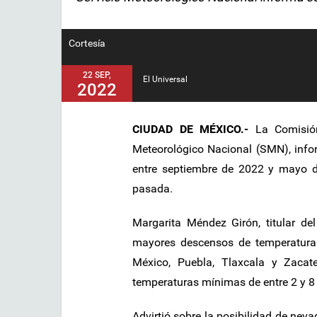
Cortesía
22 SEP,
El Universal
2022
CIUDAD DE MÉXICO.-
La Comisión
Meteorológico Nacional (SMN), infor
entre septiembre de 2022 y mayo d
pasada.
Margarita Méndez Girón, titular de
mayores descensos de temperatura
México, Puebla, Tlaxcala y Zacat
temperaturas mínimas de entre 2 y 8
Advirtió sobre la posibilidad de nevad