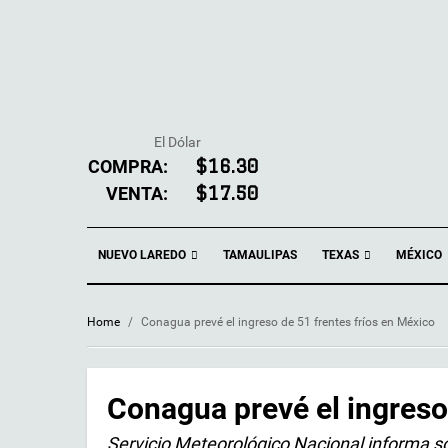
El Dólar
COMPRA:
$16.30
VENTA:
$17.50
NUEVO LAREDO
TEXAS
TAMAULIPAS
MÉXICO
Home
/
Conagua prevé el ingreso de 51 frentes fríos en México
Conagua prevé el ingreso
Servicio Meteorológico Nacional informa 