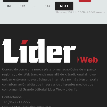
NEXT
161
162
…
165
Showing 1591 to 1600 of 1648 results
Concebido como una nueva plataforma tecnológica de impacto
regional, Lider Web trasciende más allá de lo tradicional al no ser
únicamente una nueva página de internet, sino más bien un portal
con información al día que integra a los diferentes medios que
conforman El Grande Editorial: Líder Web y Líder Tv
Contactanos:
Tel: (867) 711 2222
Email:
editor.liderweb@gmail.com