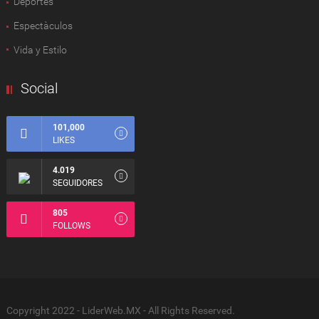
Deportes
Espectàculos
Vida y Estilo
Social
101,000
LIKES
4.019
SEGUIDORES
805
FOLLOWS
Copyright 2022 - LiderWeb.MX - All Rights Reserved.