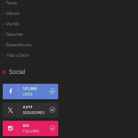
Texas
México
Mundo
Deportes
Espectàculos
Vida y Estilo
Social
101,000
LIKES
4.019
SEGUIDORES
805
FOLLOWS