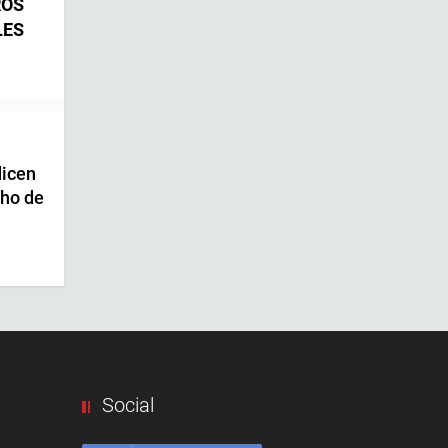
ROS
LES
dicen
cho de
Social