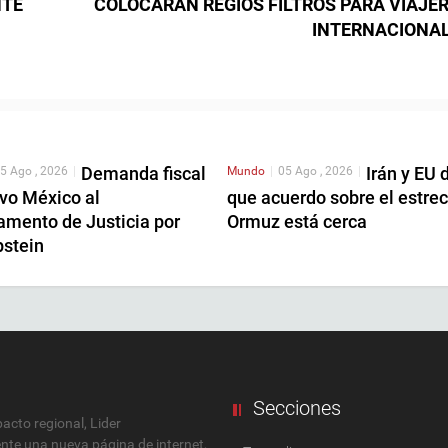
NTE
COLOCARÁN REGIOS FILTROS PARA VIAJE
INTERNACIONA
Demanda fiscal
Irán y EU 
5 Ago , 2026
|
Mundo
|
05 Ago , 2026
|
vo México al
que acuerdo sobre el estre
amento de Justicia por
Ormuz está cerca
pstein
Secciones
cto regional, Lider
ente una nueva página de internet,