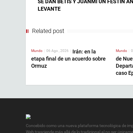
SE DAN BETIS Y JUANMI UN FESTÍN A
LEVANTE
Related post
Irán: en la
Mundo
|
06 Ago , 2026
|
Mundo
|
0
etapa final de un acuerdo sobre
de Nue
Ormuz
Depart
caso E
Concebido como una nueva plataforma tecnológica de impa
Web trasciende más allá de lo tradicional al no ser únicam