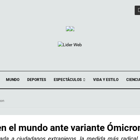
ESPECTÁCULOS
MUNDO
DEPORTES
VIDA Y ESTILO
CIENCI
ron
en el mundo ante variante Ómicro
trada a ciudadanos extranjeros, la medida más radical