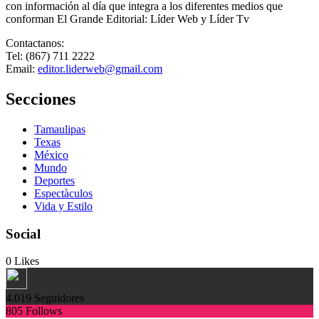
con información al día que integra a los diferentes medios que
conforman El Grande Editorial: Líder Web y Líder Tv
Contactanos:
Tel: (867) 711 2222
Email:
editor.liderweb@gmail.com
Secciones
Tamaulipas
Texas
México
Mundo
Deportes
Espectàculos
Vida y Estilo
Social
0
Likes
4.019
Seguidores
805
Follows