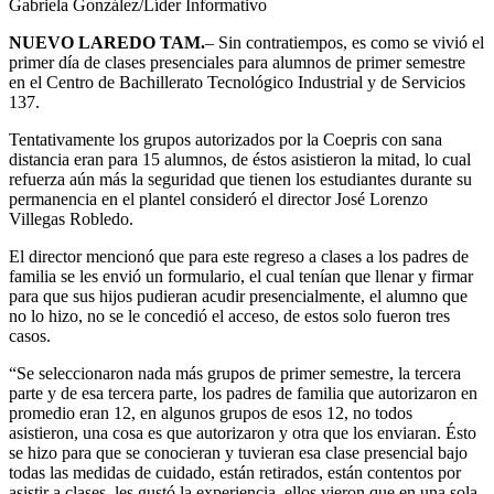
Gabriela González/Líder Informativo
NUEVO LAREDO TAM.
– Sin contratiempos, es como se vivió el
primer día de clases presenciales para alumnos de primer semestre
en el Centro de Bachillerato Tecnológico Industrial y de Servicios
137.
Tentativamente los grupos autorizados por la Coepris con sana
distancia eran para 15 alumnos, de éstos asistieron la mitad, lo cual
refuerza aún más la seguridad que tienen los estudiantes durante su
permanencia en el plantel consideró el director José Lorenzo
Villegas Robledo.
El director mencionó que para este regreso a clases a los padres de
familia se les envió un formulario, el cual tenían que llenar y firmar
para que sus hijos pudieran acudir presencialmente, el alumno que
no lo hizo, no se le concedió el acceso, de estos solo fueron tres
casos.
“Se seleccionaron nada más grupos de primer semestre, la tercera
parte y de esa tercera parte, los padres de familia que autorizaron en
promedio eran 12, en algunos grupos de esos 12, no todos
asistieron, una cosa es que autorizaron y otra que los enviaran. Ésto
se hizo para que se conocieran y tuvieran esa clase presencial bajo
todas las medidas de cuidado, están retirados, están contentos por
asistir a clases, les gustó la experiencia, ellos vieron que en una sola