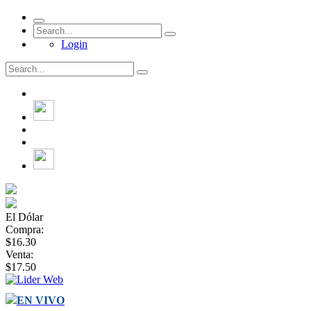
Login
El Dólar
Compra:
$16.30
Venta:
$17.50
EN VIVO