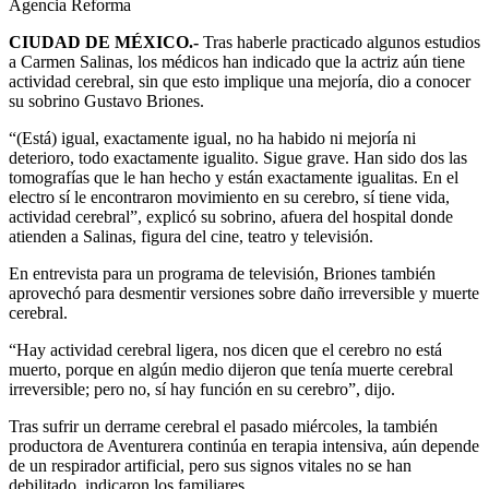
Agencia Reforma
CIUDAD DE MÉXICO.-
Tras haberle practicado algunos estudios
a Carmen Salinas, los médicos han indicado que la actriz aún tiene
actividad cerebral, sin que esto implique una mejoría, dio a conocer
su sobrino Gustavo Briones.
“(Está) igual, exactamente igual, no ha habido ni mejoría ni
deterioro, todo exactamente igualito. Sigue grave. Han sido dos las
tomografías que le han hecho y están exactamente igualitas. En el
electro sí le encontraron movimiento en su cerebro, sí tiene vida,
actividad cerebral”, explicó su sobrino, afuera del hospital donde
atienden a Salinas, figura del cine, teatro y televisión.
En entrevista para un programa de televisión, Briones también
aprovechó para desmentir versiones sobre daño irreversible y muerte
cerebral.
“Hay actividad cerebral ligera, nos dicen que el cerebro no está
muerto, porque en algún medio dijeron que tenía muerte cerebral
irreversible; pero no, sí hay función en su cerebro”, dijo.
Tras sufrir un derrame cerebral el pasado miércoles, la también
productora de Aventurera continúa en terapia intensiva, aún depende
de un respirador artificial, pero sus signos vitales no se han
debilitado, indicaron los familiares.