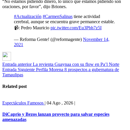
“No estamos pidiendo dinero, lo único que estamos pidiendo son
oraciones, por favor”, dijo Briones.
#Actualización
#CarmenSalinas
tiene actividad
cerebral, aunque se encuentra grave permanece estable.
📹: Pedro Mauricio
pic.twitter.com/Eu3Pbh7z5I
— Reforma Gente! (@reformagente)
November 14,
2021
Entrada anterior
La revienta Guaynaa con su flow en Pa’l Norte
Entrada Siguiente
Perfila Morena 8 prospectos a gubernatura de
Tamaulipas
Related post
Espectáculos
Famosos
|
04 Ago , 2026
|
DiCaprio y Bezos lanzan proyecto para salvar especies
amenazadas