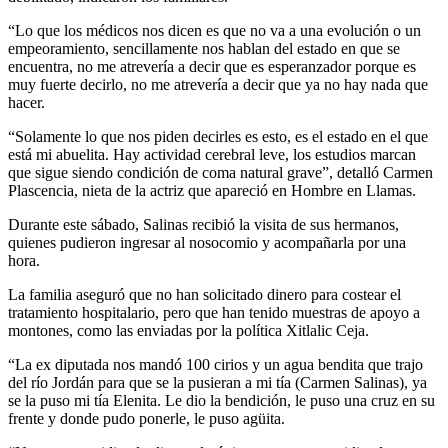
“Lo que los médicos nos dicen es que no va a una evolución o un
empeoramiento, sencillamente nos hablan del estado en que se
encuentra, no me atrevería a decir que es esperanzador porque es
muy fuerte decirlo, no me atrevería a decir que ya no hay nada que
hacer.
“Solamente lo que nos piden decirles es esto, es el estado en el que
está mi abuelita. Hay actividad cerebral leve, los estudios marcan
que sigue siendo condición de coma natural grave”, detalló Carmen
Plascencia, nieta de la actriz que apareció en Hombre en Llamas.
Durante este sábado, Salinas recibió la visita de sus hermanos,
quienes pudieron ingresar al nosocomio y acompañarla por una
hora.
La familia aseguró que no han solicitado dinero para costear el
tratamiento hospitalario, pero que han tenido muestras de apoyo a
montones, como las enviadas por la política Xitlalic Ceja.
“La ex diputada nos mandó 100 cirios y un agua bendita que trajo
del río Jordán para que se la pusieran a mi tía (Carmen Salinas), ya
se la puso mi tía Elenita. Le dio la bendición, le puso una cruz en su
frente y donde pudo ponerle, le puso agüita.