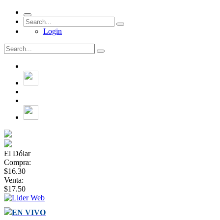
Login
El Dólar
Compra:
$16.30
Venta:
$17.50
EN VIVO