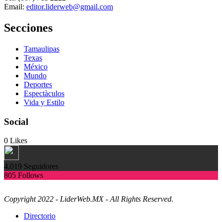
Email:
editor.liderweb@gmail.com
Secciones
Tamaulipas
Texas
México
Mundo
Deportes
Espectàculos
Vida y Estilo
Social
0
Likes
4.019
Seguidores
805
Follows
Copyright 2022 - LiderWeb.MX - All Rights Reserved.
Directorio