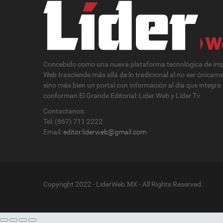
Concebido como una nueva plataforma tecnológica de impa
Web trasciende más allá de lo tradicional al no ser únicam
sino más bien un portal con información al día que integra
conforman El Grande Editorial: Líder Web y Líder Tv
Contactanos:
Tel: (867) 711 2222
Email:
editor.liderweb@gmail.com
Copyright 2022 - LiderWeb.MX - All Rights Reserved.