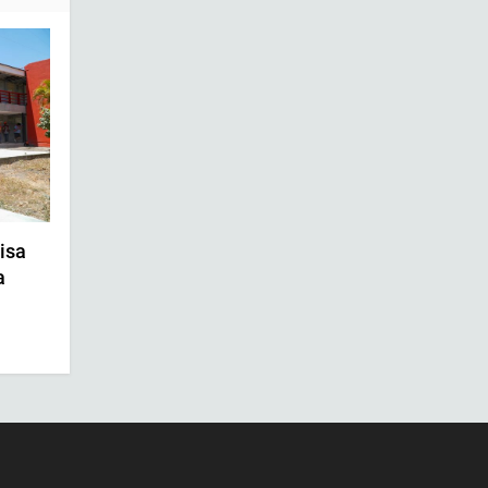
isa
a