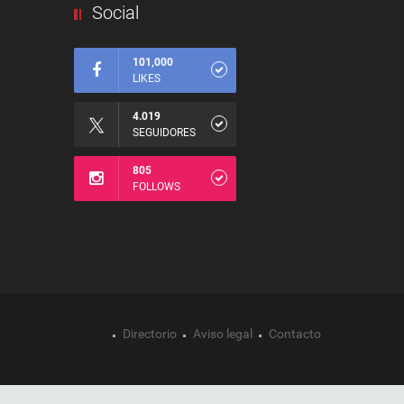
Social
101,000
LIKES
4.019
SEGUIDORES
805
FOLLOWS
Directorio
Aviso legal
Contacto