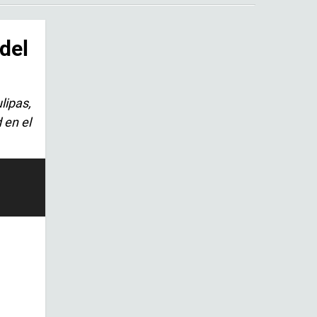
del
lipas,
 en el