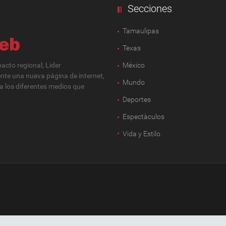
Secciones
Tamaulipas
Texas
cto regional, Lider
México
ente una nueva página de internet,
Mundo
 a los diferentes medios que
Deportes
Espectàculos
Vida y Estilo