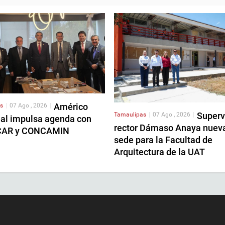
Américo
s
|
07 Ago , 2026
|
Superv
Tamaulipas
|
07 Ago , 2026
|
eal impulsa agenda con
rector Dámaso Anaya nuev
AR y CONCAMIN
sede para la Facultad de
Arquitectura de la UAT