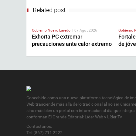
Related post
Gobierno
Nuevo Laredo
|
07 Ago , 2026
|
Gobierno
Exhorta PC extremar
Fortal
precauciones ante calor extremo
de jóv
Concebido como una nueva plataforma tecnológica de impa
Web trasciende más allá de lo tradicional al no ser únicam
sino más bien un portal con información al día que integra
conforman El Grande Editorial: Líder Web y Líder Tv
Contactanos:
Tel: (867) 711 2222