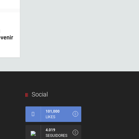
|
venir
Social
101,000
LIKES
4.019
SEGUIDORES