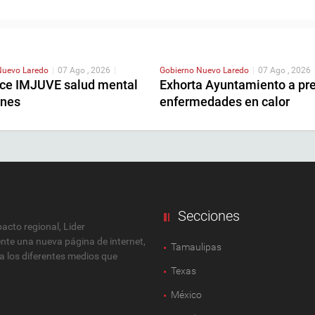
Nuevo Laredo
|
07 Ago , 2026
|
Gobierno
Nuevo Laredo
|
07 Ago , 2026
ece IMJUVE salud mental
Exhorta Ayuntamiento a pre
enes
enfermedades en calor
Secciones
cto regional, Lider
ente una nueva página de internet,
Tamaulipas
 a los diferentes medios que
Texas
México