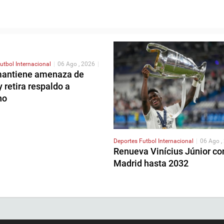
utbol Internacional
|
06 Ago , 2026
|
antiene amenaza de
y retira respaldo a
no
Deportes
Futbol Internacional
|
06 Ago ,
Renueva Vinícius Júnior co
Madrid hasta 2032