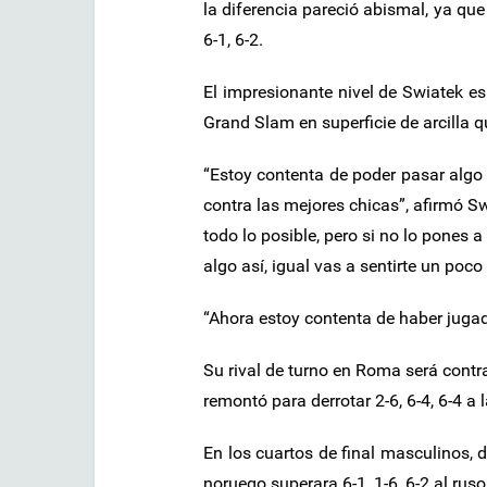
la diferencia pareció abismal, ya qu
6-1, 6-2.
El impresionante nivel de Swiatek es
Grand Slam en superficie de arcilla 
“Estoy contenta de poder pasar algo 
contra las mejores chicas”, afirmó S
todo lo posible, pero si no lo pones 
algo así, igual vas a sentirte un po
“Ahora estoy contenta de haber jugad
Su rival de turno en Roma será contr
remontó para derrotar 2-6, 6-4, 6-4 a
En los cuartos de final masculinos, 
noruego superara 6-1, 1-6, 6-2 al ru