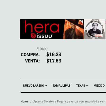
El Dólar
COMPRA:
$16.30
VENTA:
$17.50
NUEVO LAREDO
TEXAS
TAMAULIPAS
MÉXICO
Home
/
Aplasta Swiatek a Pegula y avanza con autoridad a sem