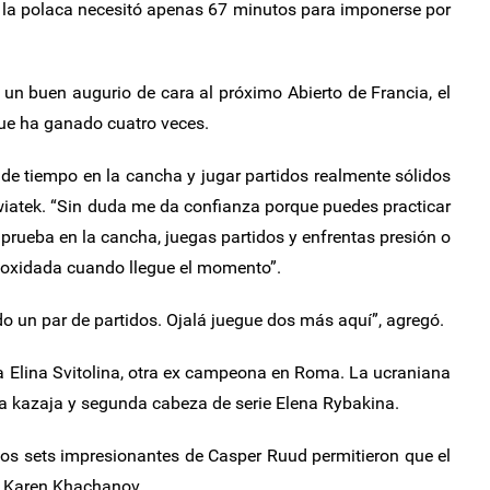
e la polaca necesitó apenas 67 minutos para imponerse por
 un buen augurio de cara al próximo Abierto de Francia, el
que ha ganado cuatro veces.
de tiempo en la cancha y jugar partidos realmente sólidos
wiatek. “Sin duda me da confianza porque puedes practicar
a prueba en la cancha, juegas partidos y enfrentas presión o
co oxidada cuando llegue el momento”.
o un par de partidos. Ojalá juegue dos más aquí”, agregó.
a Elina Svitolina, otra ex campeona en Roma. La ucraniana
 la kazaja y segunda cabeza de serie Elena Rybakina.
dos sets impresionantes de Casper Ruud permitieron que el
so Karen Khachanov.