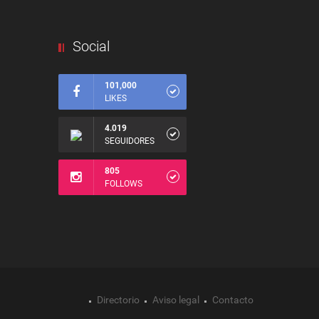
Social
101,000
LIKES
4.019
SEGUIDORES
805
FOLLOWS
Directorio
Aviso legal
Contacto